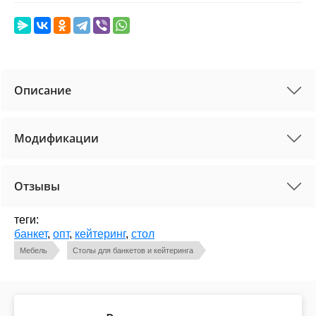
Описание
Модификации
Отзывы
теги:
банкет
,
опт
,
кейтеринг
,
стол
Мебель
Столы для банкетов и кейтеринга