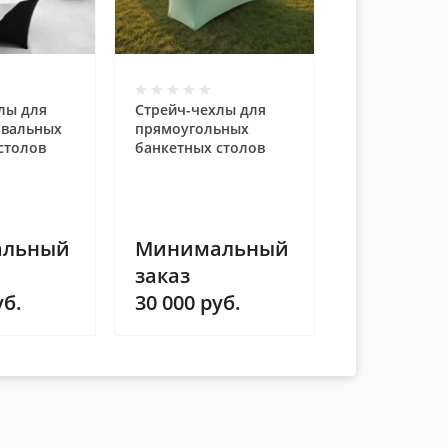
лы для
Стрейч-чехлы для
овальных
прямоугольных
столов
банкетных столов
льный
Минимальный
заказ
б.
30 000
руб.