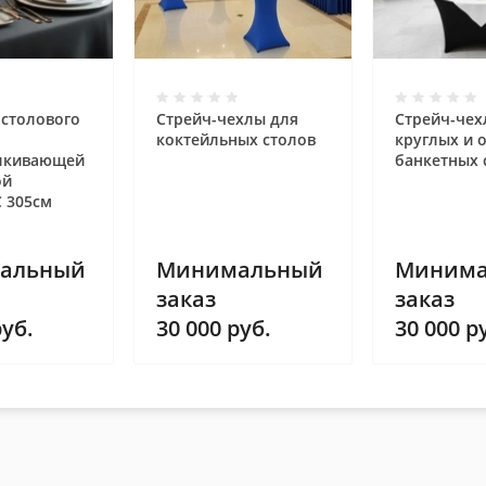
 столового
Стрейч-чехлы для
Стрейч-чех
коктейльных столов
круглых и 
алкивающей
банкетных 
ой
 305см
альный
Минимальный
Минима
заказ
заказ
уб.
30 000
руб.
30 000
ру