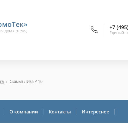
омоТек»
+7 (495
я дома, отеля,
Единый т
га
  /  Скамья ЛИДЕР 10
О компании
Контакты
Интересное