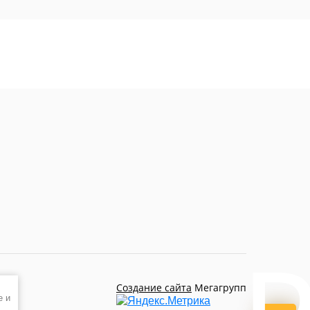
Создание сайта
Мегагрупп
e и