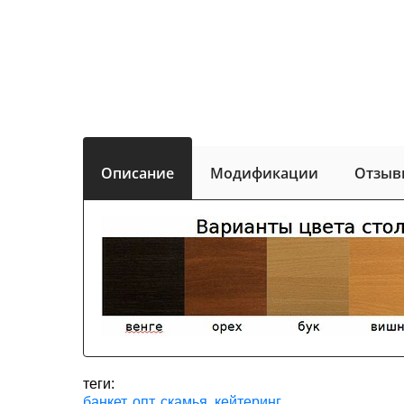
Описание
Модификации
Отзыв
теги:
банкет
,
опт
,
скамья
,
кейтеринг