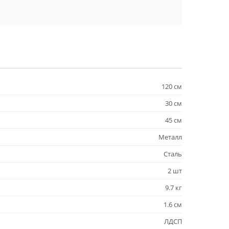
120 см
30 см
45 см
Металл
Сталь
2 шт
9.7 кг
1.6 см
ЛДСП