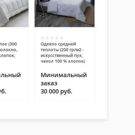
лое (300
Одеяло средней
 волокно,
теплоты (200 гр/м2 -
хлопок,
искусственный пух,
чехол 100 % хлопок)
льный
Минимальный
заказ
б.
30 000
руб.