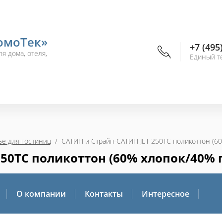
омоТек»
+7 (495
я дома, отеля,
Единый т
ё для гостиниц
  /  САТИН и Страйп-САТИН JET 250TC поликоттон (6
50TC поликоттон (60% хлопок/40% 
О компании
Контакты
Интересное