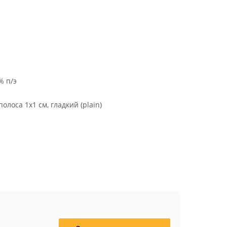
% п/э
полоса 1х1 см, гладкий (plain)