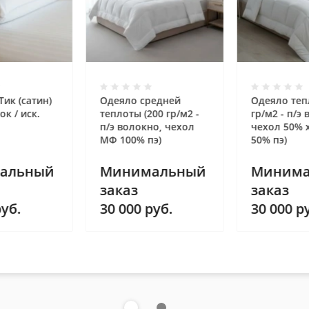
Тик (сатин)
Одеяло средней
Одеяло теп
к / иск.
теплоты (200 гр/м2 -
гр/м2 - п/э
п/э волокно, чехол
чехол 50% 
МФ 100% пэ)
50% пэ)
альный
Минимальный
Минима
заказ
заказ
уб.
30 000
руб.
30 000
ру