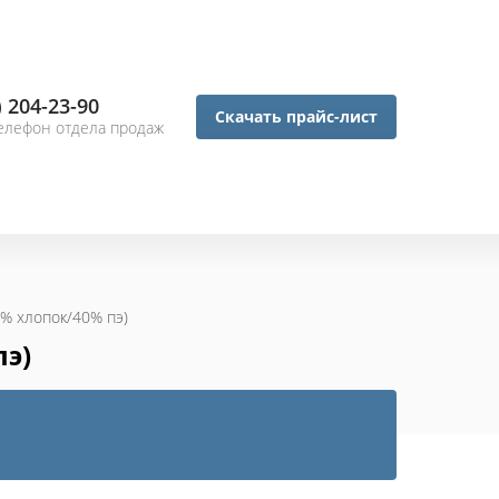
) 204-23-90
Скачать прайс-лист
елефон отдела продаж
0% хлопок/40% пэ)
пэ)