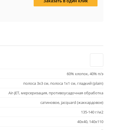
Заказать в один клик
60% хлопок, 40% п/э
полоса 3х3 см, полоса 1х1 см, гладкий (plain)
Air-JET, мерсеризация, противоусадочная обработка
сатиновое, jacquard (жаккардовое)
135-140 г/м2
40х40, 140х110