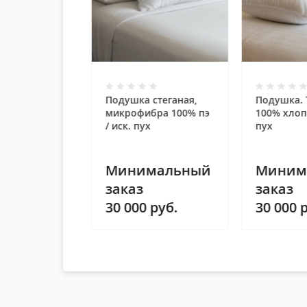
стеганая,
Подушка стеганая,
Подушка. 
он 50% хл.
микрофибра 100% пэ
100% хлопо
 иск. пух
/ иск. пух
пух
мальный
Минимальный
Миним
заказ
заказ
руб.
30 000
руб.
30 000
р